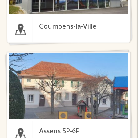
Goumoëns-la-Ville
Assens 5P-6P