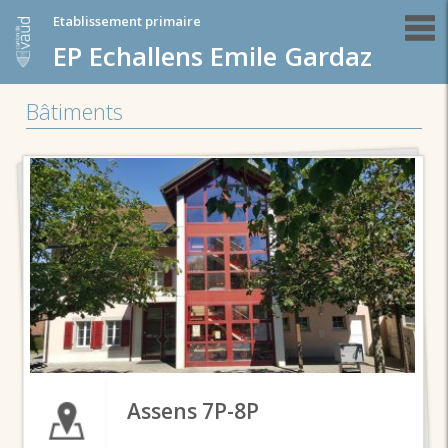
Etablissement primaire
EP Echallens Emile Gardaz
Bâtiments
Assens 7P-8P